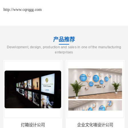
http://www.cqrqgg.com
产品推荐
Development, design, production and sales in one of the manufacturing
enterprises
灯箱设计公司
企业文化墙设计公司