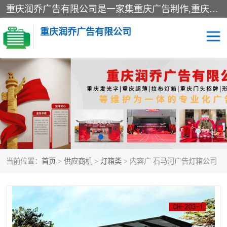
重庆润乔广告有限公司是一家集重庆广告制作,重庆标识标牌,亚克力发光字,led发光字,树脂发光字,超薄灯箱,拉布灯箱,吸塑灯箱,门头招牌,企业形象墙,写真喷绘,x展架,拉网展架,广告展架,条幅,锦旗设计,制作,施工,维护为一体的专业化广告公司.
重庆润乔广告有限公司
招牌类
发光字类
灯箱类
形象墙类
标识标牌类
写真喷绘类
当前位置：
首页
>
供应商机
>
灯箱类
> 内容广 石马河广告灯箱公司
展架
条幅
工装