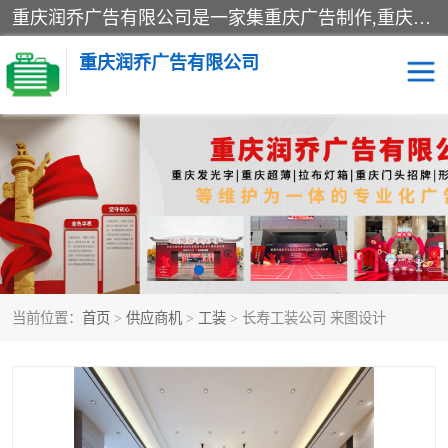
重庆润乔广告有限公司是一家集重庆广告制作,重庆标识标牌,亚克力发光字,led发光字,树脂发光字,超薄灯箱,拉布灯箱,吸塑灯箱,门头招牌,企业形象墙,写真喷绘,x展架,拉网展架,广告展架,条幅,锦旗设计,制作,施工,维护为一体的专业化广告公司.
重庆润乔广告有限公司
招牌类
发光字类
灯箱类
形象墙类
标识标牌类
写真喷绘类
当前位置：
首页
>
供应商机
>
工装
> 长寿工装公司 来图设计
展架
条幅
工装