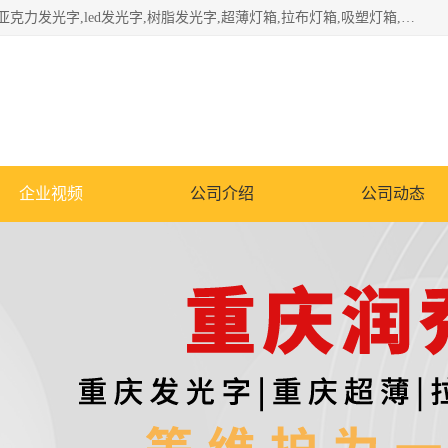
重庆润乔广告有限公司是一家集重庆广告制作,重庆标识标牌,亚克力发光字,led发光字,树脂发光字,超薄灯箱,拉布灯箱,吸塑灯箱,门头招牌,企业形象墙,写真喷绘,x展架,拉网展架,广告展架,条幅,锦旗设计,制作,施工,维护为一体的专业化广告公司.
企业视频
公司介绍
公司动态