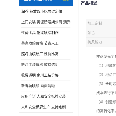
产品描述
润乔 解放碑小吃展架定做
上门安装 黄泥磅展架公司 润乔
加工定制
性价比高 铜梁喷绘制作
颜色
抗风能力
蔡家喷绘价格 节省人工
照母山喷绘厂 性价比高
楼盘发光字
黔江工装价格 收费透明
（1）地域
（2）地点
收费透明 南川工装价格
（3）全时
新牌坊喷绘 画面清晰
成本进行不
应用广泛 人和安全标牌安装
（4）创造
人和安全标牌生产 支持定制 润乔
的高转化率