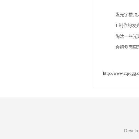
发光字楼顶
1.制作的
淘汰一些光
会把侧面原
http://www.cqrqgg.
Develop