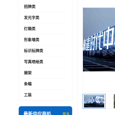
招牌类
发光字类
灯箱类
形象墙类
标识标牌类
写真喷绘类
展架
条幅
工装
最新供应商机
更多