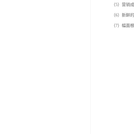
（5）营销
（6）新鲜
（7）幅面