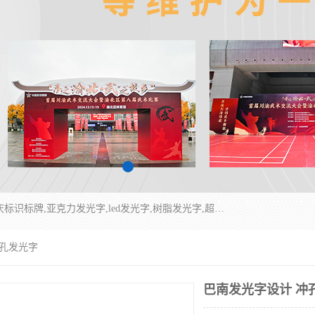
重庆润乔广告有限公司是一家集重庆广告制作,重庆标识标牌,亚克力发光字,led发光字,树脂发光字,超薄灯箱,拉布灯箱,吸塑灯箱,门头招牌,企业形象墙,写真喷绘,x展架,拉网展架,广告展架,条幅,锦旗设计,制作,施工,维护为一体的专业化广告公司.
冲孔发光字
巴南发光字设计 冲