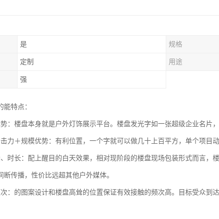
是
规格
定制
用途
强
的能特点：
优势：楼盘本身就是户外灯饰展示平台。楼盘发光字如一张超级企业名片
冲击力＋规模优势：有利位置，一个字就可以做几十上百平方，单个项目
段、时长：配上醒目的白天效果，相对现阶段的楼盘现场包装形式而言，
间断传播，性价比远超其他户外媒体。
频次：的图案设计和楼盘高耸的位置保证有效接触的频次高。目标受众到
。