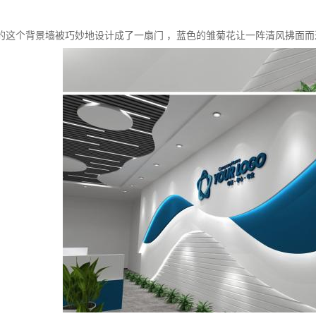
的这个背景墙被巧妙地设计成了一扇门 ，蓝色的雏菊花让一阵清风拂面而