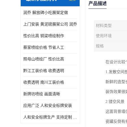
产品描述
润乔 解放碑小吃展架定做
上门安装 黄泥磅展架公司 润乔
材料类型
性价比高 铜梁喷绘制作
使用环境
规格
蔡家喷绘价格 节省人工
照母山喷绘厂 性价比高
在设计比较
黔江工装价格 收费透明
1.发散空间
新鲜的造型
收费透明 南川工装价格
装饰效果很
新牌坊喷绘 画面清晰
2.镂空风景
应用广泛 人和安全标牌安装
这面背景墙
人和安全标牌生产 支持定制 润乔
瓷罐反倒有