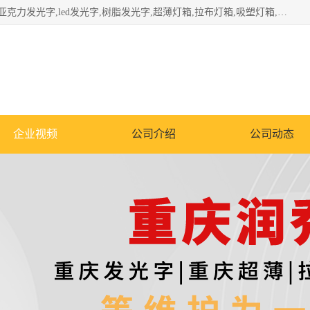
重庆润乔广告有限公司是一家集重庆广告制作,重庆标识标牌,亚克力发光字,led发光字,树脂发光字,超薄灯箱,拉布灯箱,吸塑灯箱,门头招牌,企业形象墙,写真喷绘,x展架,拉网展架,广告展架,条幅,锦旗设计,制作,施工,维护为一体的专业化广告公司.
企业视频
公司介绍
公司动态