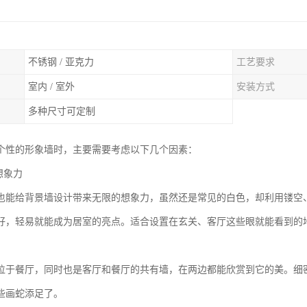
不锈钢 / 亚克力
工艺要求
室内 / 室外
安装方式
多种尺寸可定制
个性的形象墙时，主要需要考虑以下几个因素：
想象力
也能给背景墙设计带来无限的想象力，虽然还是常见的白色，却利用镂空
好，轻易就能成为居室的亮点。适合设置在玄关、客厅这些眼就能看到的
位于餐厅，同时也是客厅和餐厅的共有墙，在两边都能欣赏到它的美。细
些画蛇添足了。