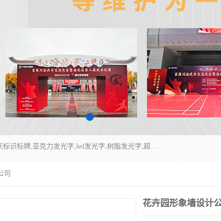
重庆润乔广告有限公司是一家集重庆广告制作,重庆标识标牌,亚克力发光字,led发光字,树脂发光字,超薄灯箱,拉布灯箱,吸塑灯箱,门头招牌,企业形象墙,写真喷绘,x展架,拉网展架,广告展架,条幅,锦旗设计,制作,施工,维护为一体的专业化广告公司.
公司
花卉园形象墙设计