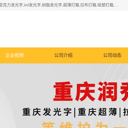
重庆润乔广告有限公司是一家集重庆广告制作,重庆标识标牌,亚克力发光字,led发光字,树脂发光字,超薄灯箱,拉布灯箱,吸塑灯箱,门头招牌,企业形象墙,写真喷绘,x展架,拉网展架,广告展架,条幅,锦旗设计,制作,施工,维护为一体的专业化广告公司.
企业视频
公司介绍
公司动态