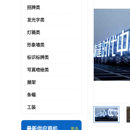
招牌类
发光字类
灯箱类
形象墙类
标识标牌类
写真喷绘类
展架
条幅
工装
最新供应商机
更多