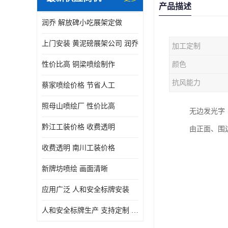
产品描述
润乔 解放碑小吃展架定做
上门安装 黄泥磅展架公司 润乔
加工定制
性价比高 铜梁喷绘制作
颜色
抗风能力
蔡家喷绘价格 节省人工
照母山喷绘厂 性价比高
无边发光字
黔江工装价格 收费透明
由正面、围
收费透明 南川工装价格
新牌坊喷绘 画面清晰
应用广泛 人和安全标牌安装
人和安全标牌生产 支持定制 润乔