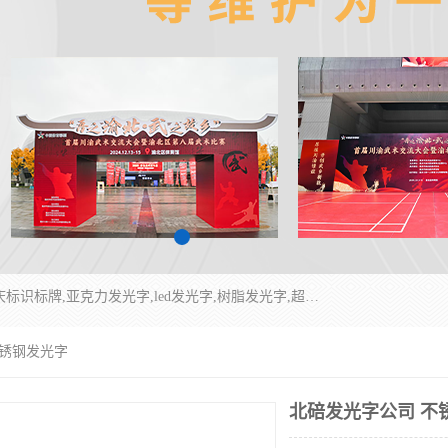
重庆润乔广告有限公司是一家集重庆广告制作,重庆标识标牌,亚克力发光字,led发光字,树脂发光字,超薄灯箱,拉布灯箱,吸塑灯箱,门头招牌,企业形象墙,写真喷绘,x展架,拉网展架,广告展架,条幅,锦旗设计,制作,施工,维护为一体的专业化广告公司.
不锈钢发光字
北碚发光字公司 不