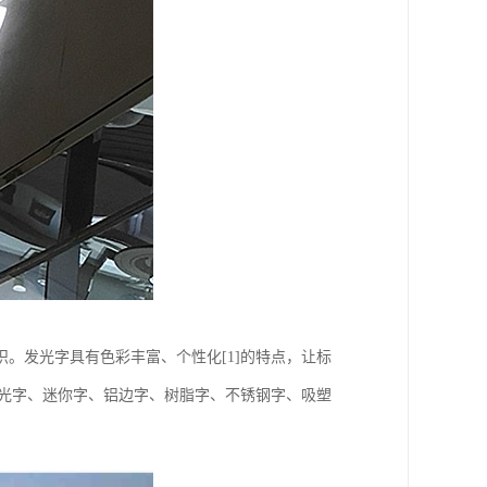
。发光字具有色彩丰富、个性化[1]的特点，让标
发光字、迷你字、铝边字、树脂字、不锈钢字、吸塑