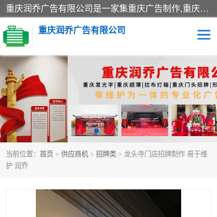
重庆润乔广告有限公司是一家集重庆广告制作,重庆标识标牌,亚克力发光字,led发光字,树脂发光字,超薄灯箱,拉布灯箱,吸塑灯箱,门头招牌,企业形象墙,写真喷绘,x展架,拉网展架,广告展架,条幅,锦旗设计,制作,施工,维护为一体的专业化广告公司.
重庆润乔广告有限公司
招牌类
发光字类
灯箱类
形象墙类
标识标牌类
写真喷绘类
当前位置：
首页
>
供应商机
>
招牌类
> 龙头寺门店招牌制作 易于维
展架
条幅
护 润乔
工装