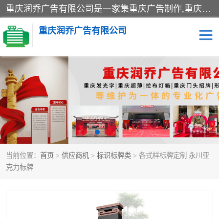
重庆润乔广告有限公司是一家集重庆广告制作,重庆标识标牌,亚克力发光字,led发光字,树脂发光字,超薄灯箱,拉布灯箱,吸塑灯箱,门头招牌,企业形象墙,写真喷绘,x展架,拉网展架,广告展架,条幅,锦旗设计,制作,施工,维护为一体的专业化广告公司.
重庆润乔广告有限公司
招牌类
发光字类
灯箱类
形象墙类
标识标牌类
写真喷绘类
当前位置：
首页
>
供应商机
>
标识标牌类
> 各式样标牌定制 永川亚
展架
条幅
克力标牌
工装