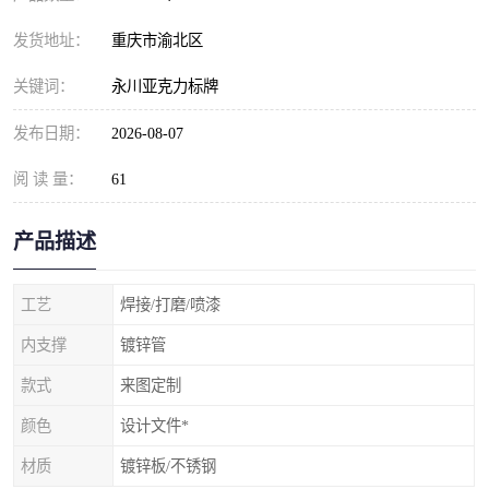
发货地址：
重庆市渝北区
关键词：
永川亚克力标牌
发布日期：
2026-08-07
阅 读 量：
61
产品描述
工艺
焊接/打磨/喷漆
内支撑
镀锌管
款式
来图定制
颜色
设计文件*
材质
镀锌板/不锈钢