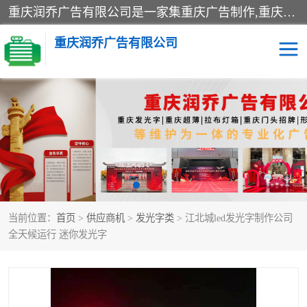
重庆润乔广告有限公司是一家集重庆广告制作,重庆标识标牌,亚克力发光字,led发光字,树脂发光字,超薄灯箱,拉布灯箱,吸塑灯箱,门头招牌,企业形象墙,写真喷绘,x展架,拉网展架,广告展架,条幅,锦旗设计,制作,施工,维护为一体的专业化广告公司.
重庆润乔广告有限公司
招牌类
发光字类
灯箱类
形象墙类
标识标牌类
写真喷绘类
当前位置：
首页
>
供应商机
>
发光字类
> 江北城led发光字制作公司
展架
条幅
全天候运行 迷你发光字
工装