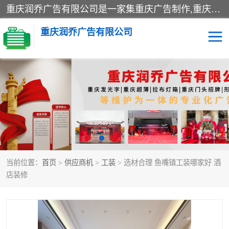
重庆润乔广告有限公司是一家集重庆广告制作,重庆标识标牌,亚克力发光字,led发光字,树脂发光字,超薄灯箱,拉布灯箱,吸塑灯箱,门头招牌,企业形象墙,写真喷绘,x展架,拉网展架,广告展架,条幅,锦旗设计,制作,施工,维护为一体的专业化广告公司.
重庆润乔广告有限公司
招牌类
发光字类
灯箱类
形象墙类
标识标牌类
写真喷绘类
当前位置：
首页
>
供应商机
>
工装
> 选材合理 鱼嘴镇工装哪家好 酒
展架
条幅
店装修
工装