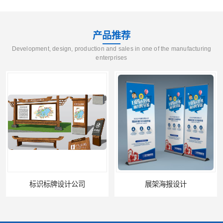
产品推荐
Development, design, production and sales in one of the manufacturing
enterprises
牌设计公司
展架海报设计