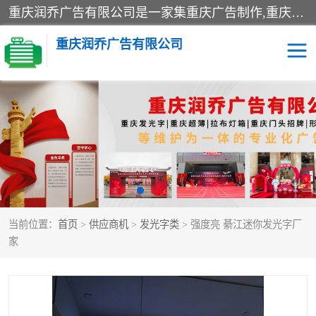
重庆润乔广告有限公司是一家集重庆广告制作,重庆标识标牌,亚克力发光字,led发光字,树脂发光字,超薄灯箱,拉布灯箱,吸塑灯箱,门头招牌,企业形象墙,写真喷绘,x展架,拉网展架,广告展架,条幅,锦旗设计,制作,施工,维护为一体的专业化广告公司.
重庆润乔广告有限公司
招牌类
发光字类
灯箱类
形象墙类
标识标牌类
写真喷绘类
当前位置：
首页
>
供应商机
>
发光字类
> 强度亮 綦江迷你发光字厂
展架
条幅
家
工装