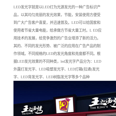
LED发光字就是以LED灯为光源发光的一种广告标识产
品，以其均匀亮丽的发光效果，节能，安装使用方便受
到广大广告客户喜爱，并迅速普及。LED可以给国家和
使用者节省大量电能，给承做方节省大量工时。L ED应
用技术的发展，给竞争激烈的广告业增添了新的活力。
其的、不同的发光形势、被广泛的应用在广告产品的制
作领域。不同规格的LED的发光角度和亮度都不同。根
据LED发光效果的不同种类，led发光字产品分为：LED
外露灯发光字、LED吸塑发光字、LED灯箱(拉通)发光
字、LED背发光字、LED树脂发光字等多个品种