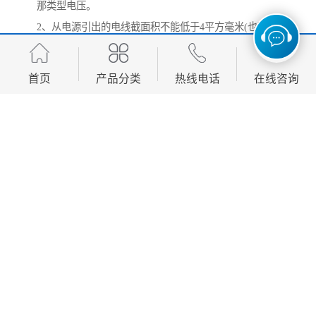
那类型电压。
2、从电源引出的电线截面积不能低于4平方毫米(也可以
2条2.5的)。
3、灯串的电子线红色接到电源的正(有的为2条，并之后
首页
产品分类
热线电话
在线咨询
接到电源正)。
4、灯串的电子线黑色接到电源的负(有的为2条，并之后
接到电源负)。
5、如发现个别灯不亮，请检查灯或线路，如还不亮请更
换LED灯。
6、双色的和七彩的LED全彩防水外露灯串是共正控制器
控制负.
7、全彩的LED外露防水灯串的四线中红色为正，依次
为：正、负、数据、时钟。以问问字工场。
http://www.cqrqgg.com