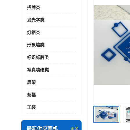
招牌类
发光字类
灯箱类
形象墙类
标识标牌类
写真喷绘类
展架
条幅
工装
最新供应商机
更多