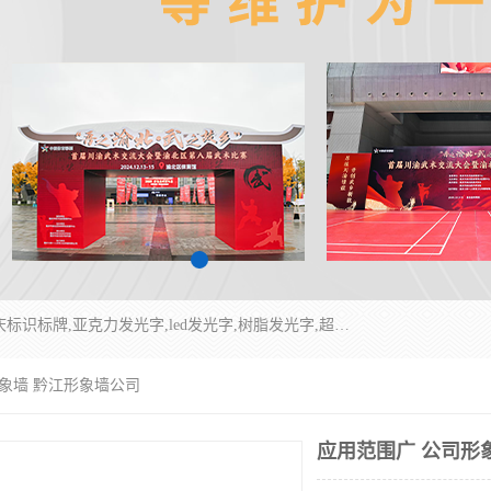
重庆润乔广告有限公司是一家集重庆广告制作,重庆标识标牌,亚克力发光字,led发光字,树脂发光字,超薄灯箱,拉布灯箱,吸塑灯箱,门头招牌,企业形象墙,写真喷绘,x展架,拉网展架,广告展架,条幅,锦旗设计,制作,施工,维护为一体的专业化广告公司.
形象墙 黔江形象墙公司
应用范围广 公司形