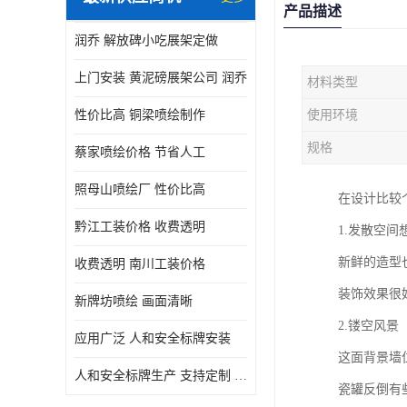
产品描述
润乔 解放碑小吃展架定做
上门安装 黄泥磅展架公司 润乔
材料类型
性价比高 铜梁喷绘制作
使用环境
规格
蔡家喷绘价格 节省人工
照母山喷绘厂 性价比高
在设计比较
黔江工装价格 收费透明
1.发散空间
新鲜的造型
收费透明 南川工装价格
装饰效果很
新牌坊喷绘 画面清晰
2.镂空风景
应用广泛 人和安全标牌安装
这面背景墙
人和安全标牌生产 支持定制 润乔
瓷罐反倒有