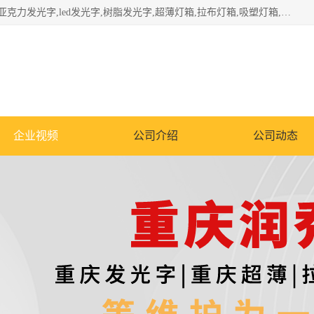
重庆润乔广告有限公司是一家集重庆广告制作,重庆标识标牌,亚克力发光字,led发光字,树脂发光字,超薄灯箱,拉布灯箱,吸塑灯箱,门头招牌,企业形象墙,写真喷绘,x展架,拉网展架,广告展架,条幅,锦旗设计,制作,施工,维护为一体的专业化广告公司.
企业视频
公司介绍
公司动态