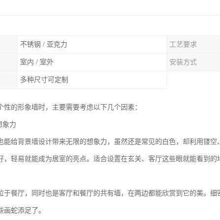
不锈钢 / 亚克力
工艺要求
室内 / 室外
安装方式
多种尺寸可定制
个性的形象墙时，主要需要考虑以下几个因素：
想象力
也能给背景墙设计带来无限的想象力，虽然还是常见的白色，却利用镂空
好，轻易就能成为居室的亮点。适合设置在玄关、客厅这些眼就能看到的
位于餐厅，同时也是客厅和餐厅的共有墙，在两边都能欣赏到它的美。细
些画蛇添足了。