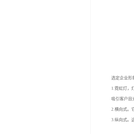
选定企业形
1.霓虹灯
吸引客户目
2.横向式
3.纵向式