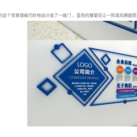
的这个背景墙被巧妙地设计成了一扇门 ，蓝色的雏菊花让一阵清风拂面而