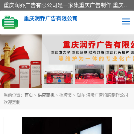
重庆润乔广告有限公司是一家集重庆广告制作,重庆标识标牌,亚克力发光字,led发光字,树脂发光字,超薄灯箱,拉布灯箱,吸塑灯箱,门头招牌,企业形象墙,写真喷绘,x展架,拉网展架,广告展架,条幅,锦旗设计,制作,施工,维护为一体的专业化广告公司.
重庆润乔广告有限公司
招牌类
发光字类
灯箱类
形象墙类
标识标牌类
写真喷绘类
当前位置：
首页
>
供应商机
>
招牌类
> 润乔 涪陵广告招牌制作公司
展架
条幅
欢迎定制
工装