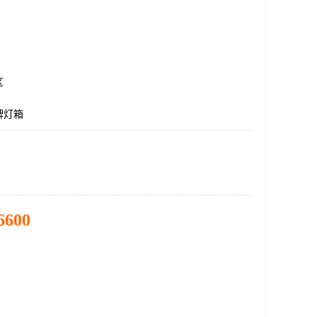
区
牌灯箱
6600