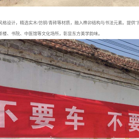
风格设计，精选实木/仿铜/青砖等材质，融入榫卯结构与书法元素。提供"
茶楼、书院、中医馆等文化场所，彰显东方美学韵味。