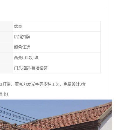
优良
店铺招牌
颜色任选
高亮LED灯珠
门头招牌/幕墙装饰
霓虹灯带、亚克力发光字等多种工艺，免费设计3套
而出！