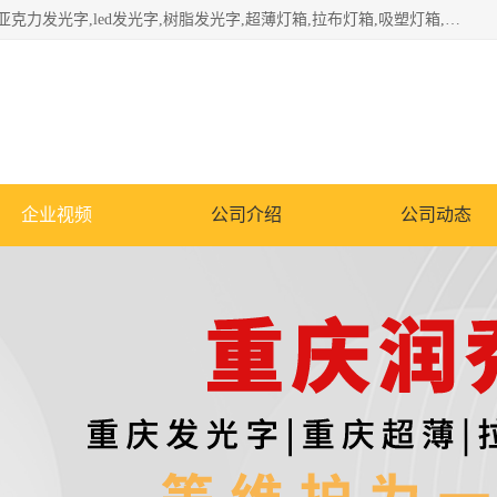
重庆润乔广告有限公司是一家集重庆广告制作,重庆标识标牌,亚克力发光字,led发光字,树脂发光字,超薄灯箱,拉布灯箱,吸塑灯箱,门头招牌,企业形象墙,写真喷绘,x展架,拉网展架,广告展架,条幅,锦旗设计,制作,施工,维护为一体的专业化广告公司.
企业视频
公司介绍
公司动态