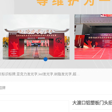
重庆润乔广告有限公司是一家集重庆广告制作,重庆标识标牌,亚克力发光字,led发光字,树脂发光字,超薄灯箱,拉布灯箱,吸塑灯箱,门头招牌,企业形象墙,写真喷绘,x展架,拉网展架,广告展架,条幅,锦旗设计,制作,施工,维护为一体的专业化广告公司.
招牌
大渡口铝塑板门头