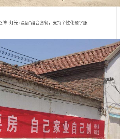
招牌+灯笼+匾额"组合套餐，支持个性化题字服