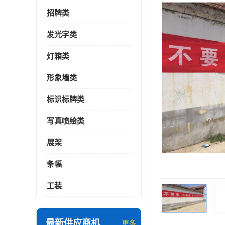
招牌类
发光字类
灯箱类
形象墙类
标识标牌类
写真喷绘类
展架
条幅
工装
最新供应商机
更多