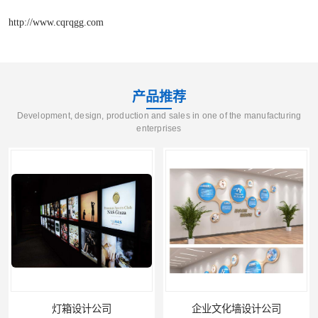
http://www.cqrqgg.com
产品推荐
Development, design, production and sales in one of the manufacturing
enterprises
灯箱设计公司
企业文化墙设计公司