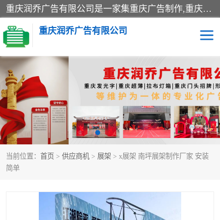
重庆润乔广告有限公司是一家集重庆广告制作,重庆标识标牌,亚克力发光字,led发光字,树脂发光字,超薄灯箱,拉布灯箱,吸塑灯箱,门头招牌,企业形象墙,写真喷绘,x展架,拉网展架,广告展架,条幅,锦旗设计,制作,施工,维护为一体的专业化广告公司.
重庆润乔广告有限公司
招牌类
发光字类
灯箱类
形象墙类
标识标牌类
写真喷绘类
当前位置：
首页
>
供应商机
>
展架
> x展架 南坪展架制作厂家 安装
展架
条幅
简单
工装