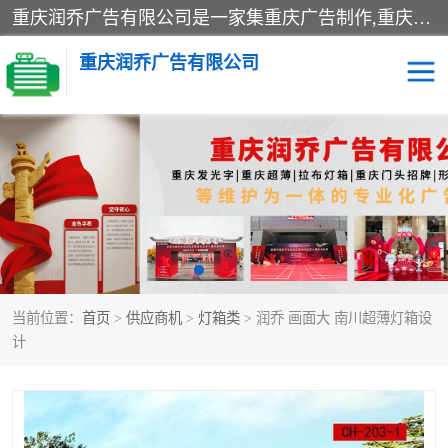
重庆润乔广告有限公司是一家集重庆广告制作,重庆标识标牌,亚克力发光字,led发光字,树脂发光字,超薄灯箱,拉布灯箱,吸塑灯箱,门头招牌,企业形象墙,写真喷绘,x展架,拉网展架,广告展架,条幅,锦旗设计,制作,施工,维护为一体的专业化广告公司.
重庆润乔广告有限公司
招牌类
发光字类
灯箱类
形象墙类
标识标牌类
写真喷绘类
当前位置：
首页
>
供应商机
>
灯箱类
> 润乔 画面大 南川超薄灯箱设
展架
条幅
计
工装