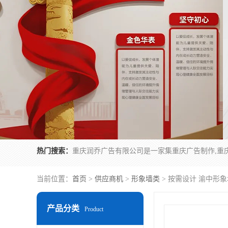
热门搜索：
当前位置：
首页
>
供应商机
>
形象墙类
> 按需设计 渝中形
产品分类
Product