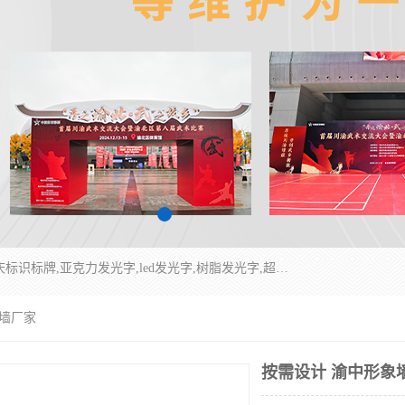
重庆润乔广告有限公司是一家集重庆广告制作,重庆标识标牌,亚克力发光字,led发光字,树脂发光字,超薄灯箱,拉布灯箱,吸塑灯箱,门头招牌,企业形象墙,写真喷绘,x展架,拉网展架,广告展架,条幅,锦旗设计,制作,施工,维护为一体的专业化广告公司.
象墙厂家
按需设计 渝中形象