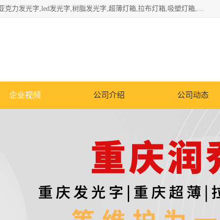
重庆润乔广告有限公司是一家集重庆广告制作,重庆标识标牌,亚克力发光字,led发光字,树脂发光字,超薄灯箱,拉布灯箱,吸塑灯箱,门头招牌,企业形象墙,写真喷绘,x展架,拉网展架,广告展架,条幅,锦旗设计,制作,施工,维护为一体的专业化广告公司.
企业视频
公司介绍
公司动态