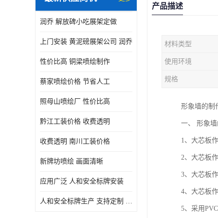
产品描述
润乔 解放碑小吃展架定做
上门安装 黄泥磅展架公司 润乔
材料类型
性价比高 铜梁喷绘制作
使用环境
规格
蔡家喷绘价格 节省人工
照母山喷绘厂 性价比高
形象墙的制
黔江工装价格 收费透明
一、 形象
1、大芯板
收费透明 南川工装价格
2、大芯板
新牌坊喷绘 画面清晰
3、大芯板
应用广泛 人和安全标牌安装
4、大芯板
人和安全标牌生产 支持定制 润乔
5、采用P