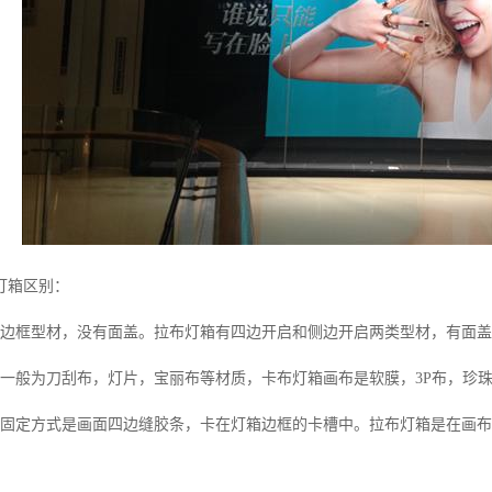
灯箱区别：
无边框型材，没有面盖。拉布灯箱有四边开启和侧边开启两类型材，有面
布一般为刀刮布，灯片，宝丽布等材质，卡布灯箱画布是软膜，3P布，珍
布固定方式是画面四边缝胶条，卡在灯箱边框的卡槽中。拉布灯箱是在画
。