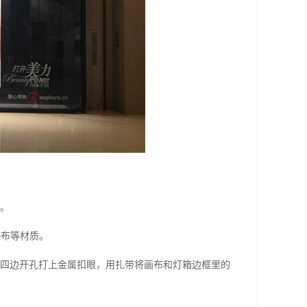
盖。
珠布等材质。
布四边开孔打上金属扣眼，用扎带将画布和灯箱边框里的