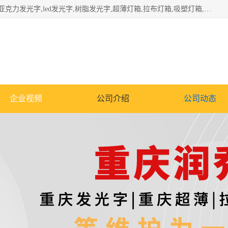
重庆润乔广告有限公司是一家集重庆广告制作,重庆标识标牌,亚克力发光字,led发光字,树脂发光字,超薄灯箱,拉布灯箱,吸塑灯箱,门头招牌,企业形象墙,写真喷绘,x展架,拉网展架,广告展架,条幅,锦旗设计,制作,施工,维护为一体的专业化广告公司.
企业视频
公司介绍
公司动态