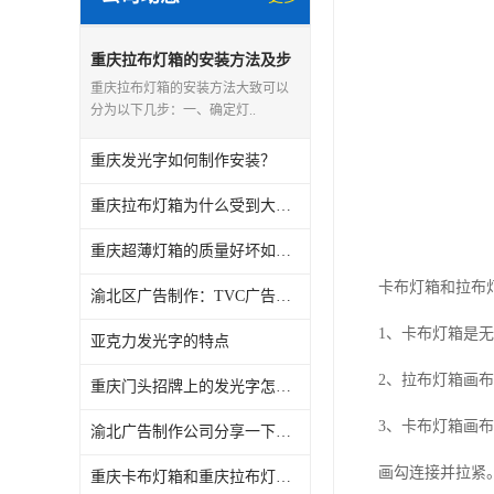
重庆拉布灯箱的安装方法及步
骤
重庆拉布灯箱的安装方法大致可以
分为以下几步：一、确定灯..
重庆发光字如何制作安装？
重庆拉布灯箱为什么受到大家的青睐呢？
重庆超薄灯箱的质量好坏如何辨别?
卡布灯箱和拉布
渝北区广告制作：TVC广告拍摄流程是怎么样的？
1、卡布灯箱是
亚克力发光字的特点
2、拉布灯箱画
重庆门头招牌上的发光字怎么做呢？
3、卡布灯箱画
渝北广告制作公司分享一下：各种广告设计与制作时要掌握的要点
画勾连接并拉紧
重庆卡布灯箱和重庆拉布灯箱有什么区别？