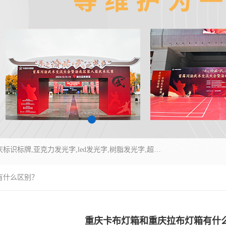
重庆润乔广告有限公司是一家集重庆广告制作,重庆标识标牌,亚克力发光字,led发光字,树脂发光字,超薄灯箱,拉布灯箱,吸塑灯箱,门头招牌,企业形象墙,写真喷绘,x展架,拉网展架,广告展架,条幅,锦旗设计,制作,施工,维护为一体的专业化广告公司.
有什么区别？
重庆卡布灯箱和重庆拉布灯箱有什