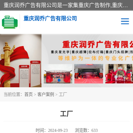
重庆润乔广告有限公司是一家集重庆广告制作,重庆标识标牌,亚克力发光字,led发光字,树脂发光字,超薄灯箱,拉布灯箱,吸塑灯箱,门头招牌,企业形象墙,写真喷绘,x展架,拉网展架,广告展架,条幅,锦旗设计,制作,施工,维护为一体的专业化广告公司.
重庆润乔广告有限公司
招牌类
发光字类
灯箱类
形象墙类
标识标牌类
写真喷绘类
当前位置：
首页
>
客户案例
> 工厂
展架
条幅
工装
工厂
时间：2024-09-23
浏览数：633