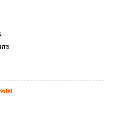
区
架订做
6600