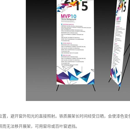
位置，避开窗外阳光的直接照射。铁质展架长时间经受日晒，会使漆色变
照而无法移开展架，可用窗帘或百叶窗遮挡。