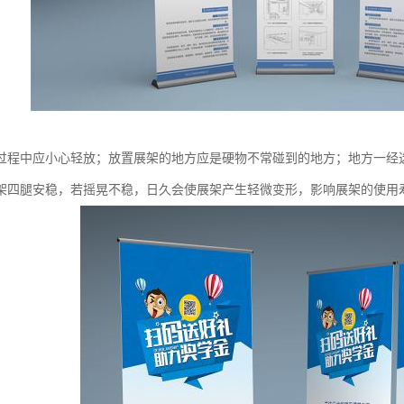
过程中应小心轻放；放置展架的地方应是硬物不常碰到的地方；地方一经
架四腿安稳，若摇晃不稳，日久会使展架产生轻微变形，影响展架的使用