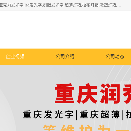
重庆润乔广告有限公司是一家集重庆广告制作,重庆标识标牌,亚克力发光字,led发光字,树脂发光字,超薄灯箱,拉布灯箱,吸塑灯箱,门头招牌,企业形象墙,写真喷绘,x展架,拉网展架,广告展架,条幅,锦旗设计,制作,施工,维护为一体的专业化广告公司.
企业视频
公司介绍
公司动态