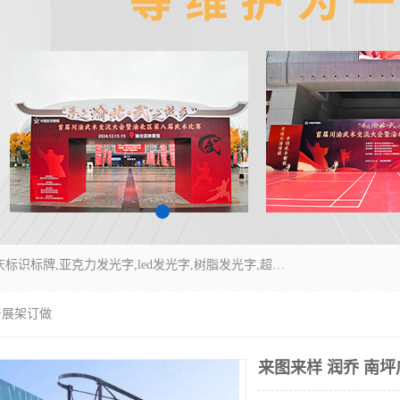
重庆润乔广告有限公司是一家集重庆广告制作,重庆标识标牌,亚克力发光字,led发光字,树脂发光字,超薄灯箱,拉布灯箱,吸塑灯箱,门头招牌,企业形象墙,写真喷绘,x展架,拉网展架,广告展架,条幅,锦旗设计,制作,施工,维护为一体的专业化广告公司.
告展架订做
来图来样 润乔 南