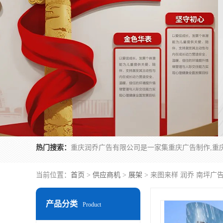
热门搜索：
当前位置：
首页
>
供应商机
>
展架
> 来图来样 润乔 南坪广
产品分类
Product