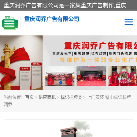
重庆润乔广告有限公司是一家集重庆广告制作,重庆标识标牌,亚克力发光字,led发光字,树脂发光字,超薄灯箱,拉布灯箱,吸塑灯箱,门头招牌,企业形象墙,写真喷绘,x展架,拉网展架,广告展架,条幅,锦旗设计,制作,施工,维护为一体的专业化广告公司.
重庆润乔广告有限公司
招牌类
发光字类
灯箱类
形象墙类
标识标牌类
写真喷绘类
当前位置：
首页
>
供应商机
>
标识标牌类
> 上门安装 璧山标识标牌
展架
条幅
润乔
工装