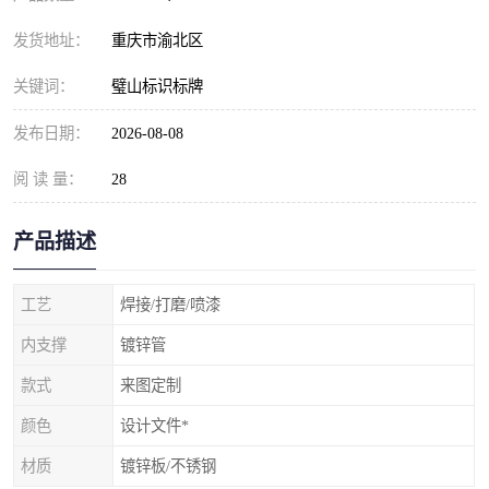
发货地址：
重庆市渝北区
关键词：
璧山标识标牌
发布日期：
2026-08-08
阅 读 量：
28
产品描述
工艺
焊接/打磨/喷漆
内支撑
镀锌管
款式
来图定制
颜色
设计文件*
材质
镀锌板/不锈钢