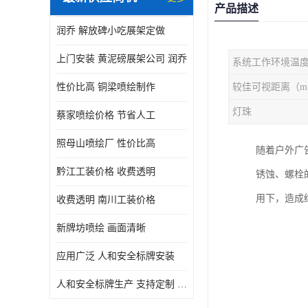
产品描述
润乔 解放碑小吃展架定做
上门安装 黄泥磅展架公司 润乔
系统工作环境温
性价比高 铜梁喷绘制作
较佳可视距离（m
灯珠
蔡家喷绘价格 节省人工
照母山喷绘厂 性价比高
随着户外广
黔江工装价格 收费透明
锈蚀、螺栓
用下，造成
收费透明 南川工装价格
新牌坊喷绘 画面清晰
应用广泛 人和安全标牌安装
人和安全标牌生产 支持定制 润乔