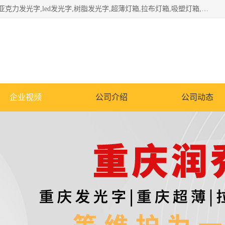
重庆润乔广告有限公司是一家集重庆广告制作,重庆标识标牌,亚克力发光字,led发光字,树脂发光字,超薄灯箱,拉布灯箱,吸塑灯箱,门头招牌,企业形象墙,写真喷绘,x展架,拉网展架,广告展架,条幅,锦旗设计,制作,施工,维护为一体的专业化广告公司.
企业视频
公司介绍
公司动态