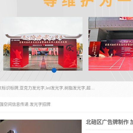
重庆润乔广告有限公司是一家集重庆广告制作,重庆标识标牌,亚克力发光字,led发光字,树脂发光字,超薄灯箱,拉布灯箱,吸塑灯箱,门头招牌,企业形象墙,写真喷绘,x展架,拉网展架,广告展架,条幅,锦旗设计,制作,施工,维护为一体的专业化广告公司.
加强空间信息传递 发光字招牌
北碚区广告牌制作 