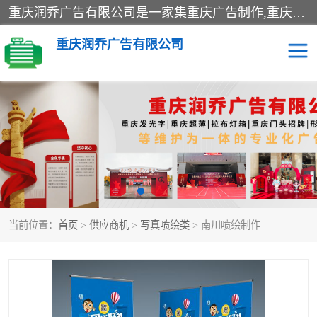
重庆润乔广告有限公司是一家集重庆广告制作,重庆标识标牌,亚克力发光字,led发光字,树脂发光字,超薄灯箱,拉布灯箱,吸塑灯箱,门头招牌,企业形象墙,写真喷绘,x展架,拉网展架,广告展架,条幅,锦旗设计,制作,施工,维护为一体的专业化广告公司.
重庆润乔广告有限公司
招牌类
发光字类
灯箱类
形象墙类
标识标牌类
写真喷绘类
当前位置：
首页
>
供应商机
>
写真喷绘类
> 南川喷绘制作
展架
条幅
工装