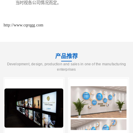
当时视各公司情况而定。
http://www.cqrqgg.com
产品推荐
Development, design, production and sales in one of the manufacturing
enterprises