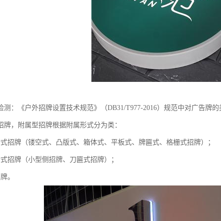
测：《户外招牌设置技术规范》（DB31/T977-2016）规范中对广告
招牌，附属型招牌根据附属形式分为类：
墙式招牌（镂空式、凸版式、箱体式、平板式、牌匾式、格栅式招牌）；
墙式招牌（小型侧招牌、刀匾式招牌）；
招牌。