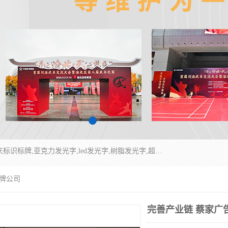
重庆润乔广告有限公司是一家集重庆广告制作,重庆标识标牌,亚克力发光字,led发光字,树脂发光字,超薄灯箱,拉布灯箱,吸塑灯箱,门头招牌,企业形象墙,写真喷绘,x展架,拉网展架,广告展架,条幅,锦旗设计,制作,施工,维护为一体的专业化广告公司.
告牌公司
完善产业链 蔡家广