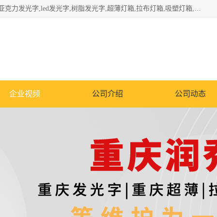
重庆润乔广告有限公司是一家集重庆广告制作,重庆标识标牌,亚克力发光字,led发光字,树脂发光字,超薄灯箱,拉布灯箱,吸塑灯箱,门头招牌,企业形象墙,写真喷绘,x展架,拉网展架,广告展架,条幅,锦旗设计,制作,施工,维护为一体的专业化广告公司.
企业视频
公司介绍
公司动态