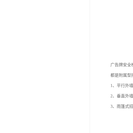
广告牌安全检
都是附属型
1、平行外
2、垂直外
3、雨篷式