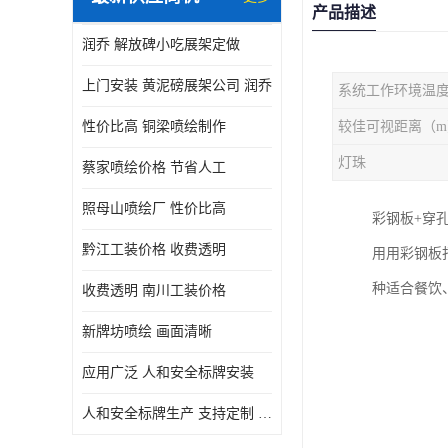
产品描述
润乔 解放碑小吃展架定做
上门安装 黄泥磅展架公司 润乔
系统工作环境温
性价比高 铜梁喷绘制作
较佳可视距离（m
灯珠
蔡家喷绘价格 节省人工
照母山喷绘厂 性价比高
彩钢板+穿
黔江工装价格 收费透明
用用彩钢板
种适合餐饮
收费透明 南川工装价格
新牌坊喷绘 画面清晰
应用广泛 人和安全标牌安装
人和安全标牌生产 支持定制 润乔