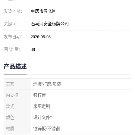
发货地址：
重庆市渝北区
关键词：
石马河安全标牌公司
发布日期：
2026-08-08
阅 读 量：
38
产品描述
工艺
焊接/打磨/喷漆
内支撑
镀锌管
款式
来图定制
颜色
设计文件*
材质
镀锌板/不锈钢