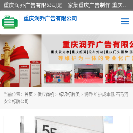
重庆润乔广告有限公司是一家集重庆广告制作,重庆标识标牌,亚克力发光字,led发光字,树脂发光字,超薄灯箱,拉布灯箱,吸塑灯箱,门头招牌,企业形象墙,写真喷绘,x展架,拉网展架,广告展架,条幅,锦旗设计,制作,施工,维护为一体的专业化广告公司.
重庆润乔广告有限公司
招牌类
发光字类
灯箱类
形象墙类
标识标牌类
写真喷绘类
当前位置：
首页
>
供应商机
>
标识标牌类
> 润乔 维护成本低 石马河
展架
条幅
安全标牌公司
工装