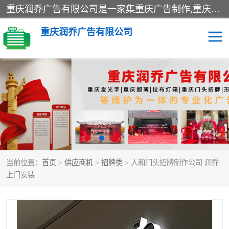
重庆润乔广告有限公司是一家集重庆广告制作,重庆标识标牌,亚克力发光字,led发光字,树脂发光字,超薄灯箱,拉布灯箱,吸塑灯箱,门头招牌,企业形象墙,写真喷绘,x展架,拉网展架,广告展架,条幅,锦旗设计,制作,施工,维护为一体的专业化广告公司.
重庆润乔广告有限公司
招牌类
发光字类
灯箱类
形象墙类
标识标牌类
写真喷绘类
当前位置：
首页
>
供应商机
>
招牌类
> 人和门头招牌制作公司 润乔
展架
条幅
上门安装
工装