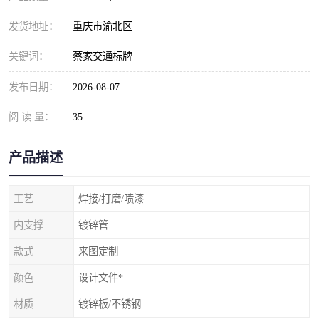
发货地址：
重庆市渝北区
关键词：
蔡家交通标牌
发布日期：
2026-08-07
阅 读 量：
35
产品描述
工艺
焊接/打磨/喷漆
内支撑
镀锌管
款式
来图定制
颜色
设计文件*
材质
镀锌板/不锈钢