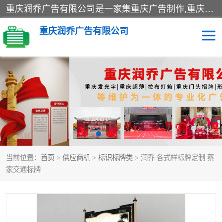
重庆润乔广告有限公司是一家集重庆广告制作,重庆标识标牌,亚克力发光字,led发光字,树脂发光字,超薄灯箱,拉布灯箱,吸塑灯箱,门头招牌,企业形象墙,写真喷绘,x展架,拉网展架,广告展架,条幅,锦旗设计,制作,施工,维护为一体的专业化广告公司.
重庆润乔广告有限公司
招牌类
发光字类
灯箱类
形象墙类
标识标牌类
写真喷绘类
当前位置：
首页
>
供应商机
>
标识标牌类
> 润乔 各式样标牌定制 蔡
展架
条幅
家交通标牌
工装