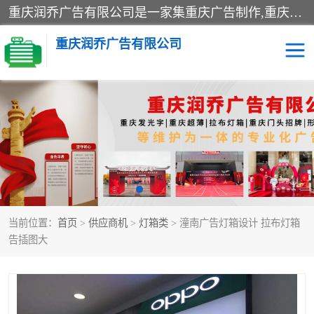
重庆润乔广告有限公司是一家集重庆广告制作,重庆标识标牌,亚克力发光字,led发光字,树脂发光字,超薄灯箱,拉布灯箱,吸塑灯箱,门头招牌,企业形象墙,写真喷绘,x展架,拉网展架,广告展架,条幅,锦旗设计,制作,施工,维护为一体的专业化广告公司.
重庆润乔广告有限公司
招牌类
发光字类
灯箱类
形象墙类
标识标牌类
写真喷绘类
当前位置：
首页
>
供应商机
>
灯箱类
> 潼南广告灯箱设计 拉布灯箱
展架
条幅
告插图大
工装