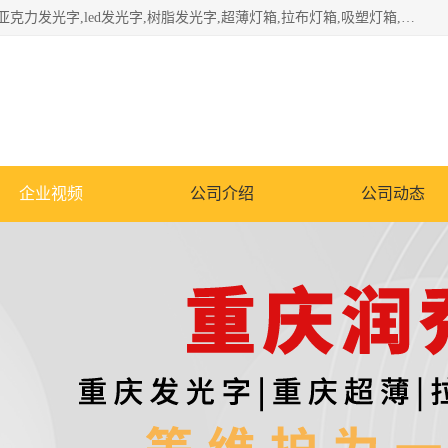
重庆润乔广告有限公司是一家集重庆广告制作,重庆标识标牌,亚克力发光字,led发光字,树脂发光字,超薄灯箱,拉布灯箱,吸塑灯箱,门头招牌,企业形象墙,写真喷绘,x展架,拉网展架,广告展架,条幅,锦旗设计,制作,施工,维护为一体的专业化广告公司.
企业视频
公司介绍
公司动态