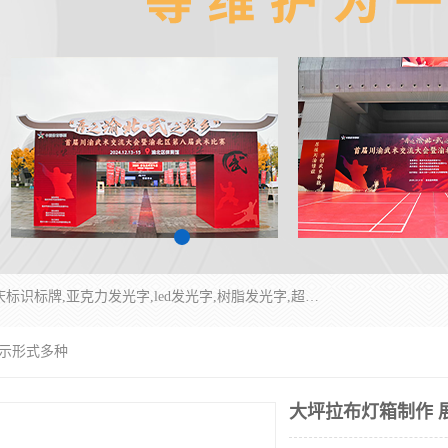
重庆润乔广告有限公司是一家集重庆广告制作,重庆标识标牌,亚克力发光字,led发光字,树脂发光字,超薄灯箱,拉布灯箱,吸塑灯箱,门头招牌,企业形象墙,写真喷绘,x展架,拉网展架,广告展架,条幅,锦旗设计,制作,施工,维护为一体的专业化广告公司.
展示形式多种
大坪拉布灯箱制作 