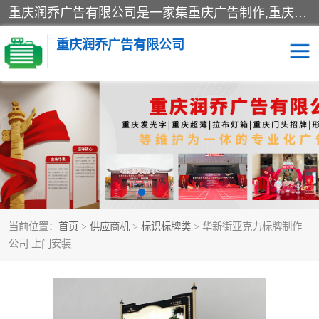
重庆润乔广告有限公司是一家集重庆广告制作,重庆标识标牌,亚克力发光字,led发光字,树脂发光字,超薄灯箱,拉布灯箱,吸塑灯箱,门头招牌,企业形象墙,写真喷绘,x展架,拉网展架,广告展架,条幅,锦旗设计,制作,施工,维护为一体的专业化广告公司.
重庆润乔广告有限公司
招牌类
发光字类
灯箱类
形象墙类
标识标牌类
写真喷绘类
当前位置：
首页
>
供应商机
>
标识标牌类
> 华新街亚克力标牌制作
展架
条幅
公司 上门安装
工装