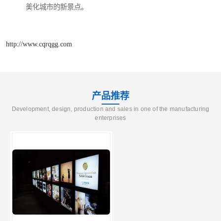
美化城市的新景点。
http://www.cqrqgg.com
产品推荐
Development, design, production and sales in one of the manufacturing
enterprises