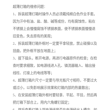
超薄灯箱的维修问题：
1、拆装超薄灯箱时操作人员必须戴纯棉白色作业手套。
因为汗中有油、盐、酸、碱等成份，均有腐蚀性，粘在
不锈钢上会慢慢腐蚀不锈钢表面，使不锈钢表面慢慢退
旧变色，失去原有的美观；
2、拆装超薄灯箱外框时一定要平拿轻放，禁止碰撞以及
扭曲，把外框平放在地面上；
3、拔下插头，断开电源，再进行电器原件的检查；在检
查时要求细致，如电源线进入孔、镇流器输入、输出接
线柱、灯座上的电线等等；
4、超薄灯箱片尺寸一定要与导光板尺寸相符，不要过大
或过小，以免影响展示效果和灯箱内部的热量散出；
5、在安装超薄灯箱外框时要轻拿、平起、平挂，然后再
把灯箱下部合上，用内六角螺钉固定；
6、然后查看灯箱上部电源线是否在电源经出入槽内，如