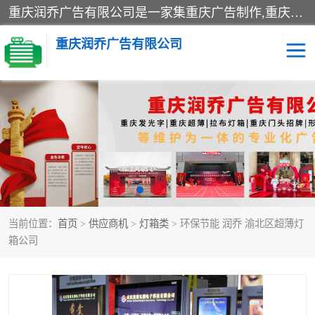
重庆润乔广告有限公司是一家集重庆广告制作,重庆标识标牌,亚克力发光字,led发光字,树脂发光字,超薄灯箱,拉布灯箱,吸塑灯箱,门头招牌,企业形象墙,写真喷绘,x展架,拉网展架,广告展架,条幅,锦旗设计,制作,施工,维护为一体的专业化广告公司.
重庆润乔广告有限公司
招牌类
发光字类
灯箱类
形象墙类
标识标牌类
写真喷绘类
当前位置：
首页
>
供应商机
>
灯箱类
> 环保节能 润乔 渝北区超薄灯
展架
条幅
箱公司
工装