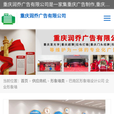
重庆润乔广告有限公司是一家集重庆广告制作,重庆标识标牌,亚克力发光字,led发光字,树脂发光字,超薄灯箱,拉布灯箱,吸塑灯箱,门头招牌,企业形象墙,写真喷绘,x展架,拉网展架,广告展架,条幅,锦旗设计,制作,施工,维护为一体的专业化广告公司.
重庆润乔广告有限公司
招牌类
发光字类
灯箱类
形象墙类
标识标牌类
写真喷绘类
当前位置：
首页
>
供应商机
>
形象墙类
> 巴南区形象墙设计公司 企
展架
条幅
业形象墙
工装