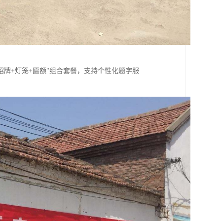
招牌+灯笼+匾额"组合套餐，支持个性化题字服