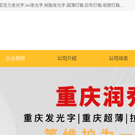
重庆润乔广告有限公司是一家集重庆广告制作,重庆标识标牌,亚克力发光字,led发光字,树脂发光字,超薄灯箱,拉布灯箱,吸塑灯箱,门头招牌,企业形象墙,写真喷绘,x展架,拉网展架,广告展架,条幅,锦旗设计,制作,施工,维护为一体的专业化广告公司.
企业视频
公司介绍
公司动态