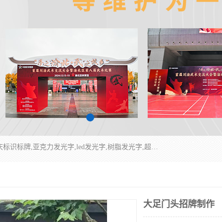
重庆润乔广告有限公司是一家集重庆广告制作,重庆标识标牌,亚克力发光字,led发光字,树脂发光字,超薄灯箱,拉布灯箱,吸塑灯箱,门头招牌,企业形象墙,写真喷绘,x展架,拉网展架,广告展架,条幅,锦旗设计,制作,施工,维护为一体的专业化广告公司.
大足门头招牌制作