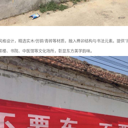
风格设计，精选实木/仿铜/青砖等材质，融入榫卯结构与书法元素。提供"
茶楼、书院、中医馆等文化场所，彰显东方美学韵味。