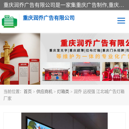
重庆润乔广告有限公司是一家集重庆广告制作,重庆标识标牌,亚克力发光字,led发光字,树脂发光字,超薄灯箱,拉布灯箱,吸塑灯箱,门头招牌,企业形象墙,写真喷绘,x展架,拉网展架,广告展架,条幅,锦旗设计,制作,施工,维护为一体的专业化广告公司.
重庆润乔广告有限公司
招牌类
发光字类
灯箱类
形象墙类
标识标牌类
写真喷绘类
当前位置：
首页
>
供应商机
>
灯箱类
> 润乔 远视强 江北城广告灯箱
展架
条幅
厂家
工装