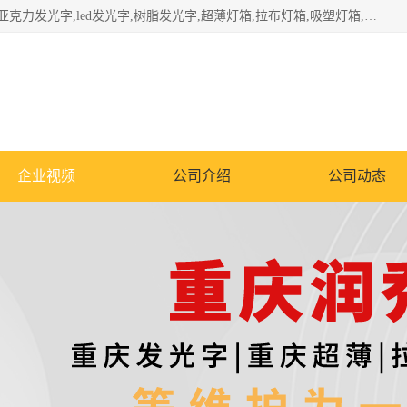
重庆润乔广告有限公司是一家集重庆广告制作,重庆标识标牌,亚克力发光字,led发光字,树脂发光字,超薄灯箱,拉布灯箱,吸塑灯箱,门头招牌,企业形象墙,写真喷绘,x展架,拉网展架,广告展架,条幅,锦旗设计,制作,施工,维护为一体的专业化广告公司.
企业视频
公司介绍
公司动态