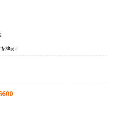
区
字招牌设计
6600