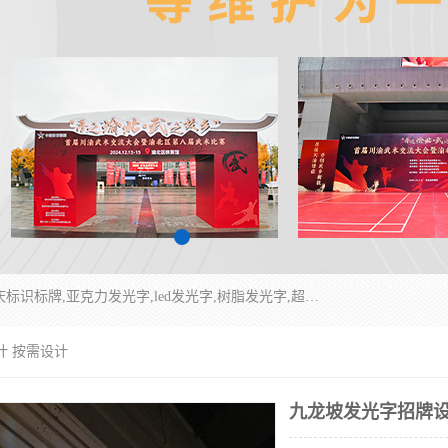
重庆润乔广告有限公司是一家集重庆广告制作,重庆标识标牌,亚克力发光字,led发光字,树脂发光字,超薄灯箱,拉布灯箱,吸塑灯箱,门头招牌,企业形象墙,写真喷绘,x展架,拉网展架,广告展架,条幅,锦旗设计,制作,施工,维护为一体的专业化广告公司.
计 按需设计
九龙坡发光字招牌设