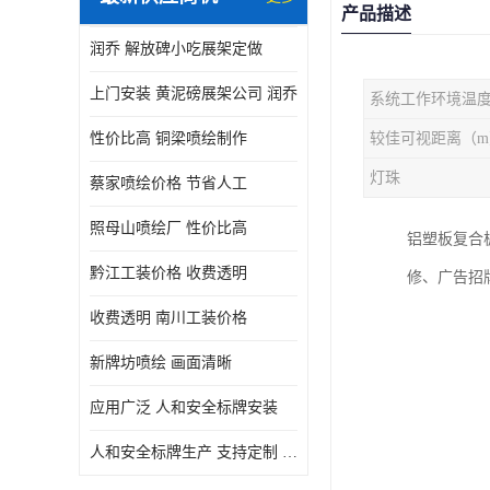
产品描述
润乔 解放碑小吃展架定做
上门安装 黄泥磅展架公司 润乔
系统工作环境温
性价比高 铜梁喷绘制作
较佳可视距离（m
灯珠
蔡家喷绘价格 节省人工
照母山喷绘厂 性价比高
铝塑板复合
黔江工装价格 收费透明
修、广告招
收费透明 南川工装价格
新牌坊喷绘 画面清晰
应用广泛 人和安全标牌安装
人和安全标牌生产 支持定制 润乔