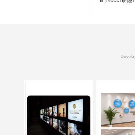
http://www.cqrqgg.
Develop