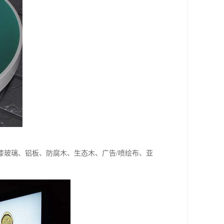
漆玻璃、铝板、防腐木、生态木、广告/喷绘布、亚