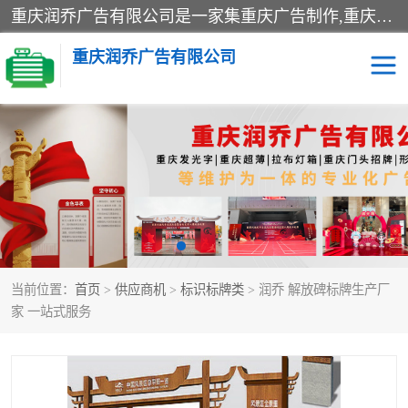
重庆润乔广告有限公司是一家集重庆广告制作,重庆标识标牌,亚克力发光字,led发光字,树脂发光字,超薄灯箱,拉布灯箱,吸塑灯箱,门头招牌,企业形象墙,写真喷绘,x展架,拉网展架,广告展架,条幅,锦旗设计,制作,施工,维护为一体的专业化广告公司.
重庆润乔广告有限公司
招牌类
发光字类
灯箱类
形象墙类
标识标牌类
写真喷绘类
当前位置：
首页
>
供应商机
>
标识标牌类
> 润乔 解放碑标牌生产厂
展架
条幅
家 一站式服务
工装