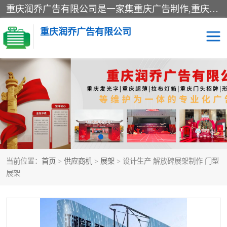
重庆润乔广告有限公司是一家集重庆广告制作,重庆标识标牌,亚克力发光字,led发光字,树脂发光字,超薄灯箱,拉布灯箱,吸塑灯箱,门头招牌,企业形象墙,写真喷绘,x展架,拉网展架,广告展架,条幅,锦旗设计,制作,施工,维护为一体的专业化广告公司.
重庆润乔广告有限公司
招牌类
发光字类
灯箱类
形象墙类
标识标牌类
写真喷绘类
当前位置：
首页
>
供应商机
>
展架
> 设计生产 解放碑展架制作 门型
展架
条幅
展架
工装