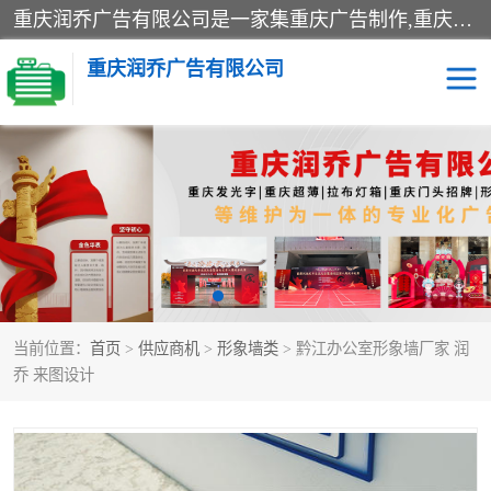
重庆润乔广告有限公司是一家集重庆广告制作,重庆标识标牌,亚克力发光字,led发光字,树脂发光字,超薄灯箱,拉布灯箱,吸塑灯箱,门头招牌,企业形象墙,写真喷绘,x展架,拉网展架,广告展架,条幅,锦旗设计,制作,施工,维护为一体的专业化广告公司.
重庆润乔广告有限公司
招牌类
发光字类
灯箱类
形象墙类
标识标牌类
写真喷绘类
当前位置：
首页
>
供应商机
>
形象墙类
> 黔江办公室形象墙厂家 润
展架
条幅
乔 来图设计
工装