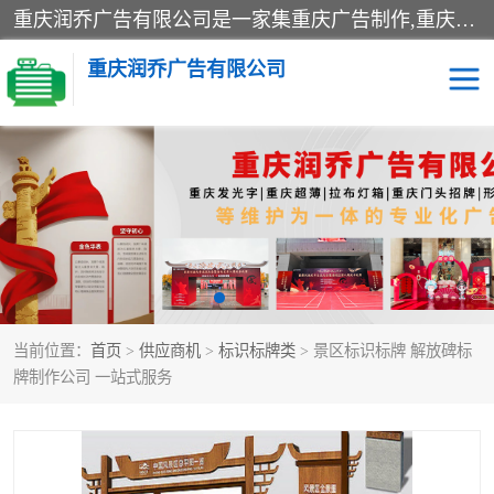
重庆润乔广告有限公司是一家集重庆广告制作,重庆标识标牌,亚克力发光字,led发光字,树脂发光字,超薄灯箱,拉布灯箱,吸塑灯箱,门头招牌,企业形象墙,写真喷绘,x展架,拉网展架,广告展架,条幅,锦旗设计,制作,施工,维护为一体的专业化广告公司.
重庆润乔广告有限公司
招牌类
发光字类
灯箱类
形象墙类
标识标牌类
写真喷绘类
当前位置：
首页
>
供应商机
>
标识标牌类
> 景区标识标牌 解放碑标
展架
条幅
牌制作公司 一站式服务
工装