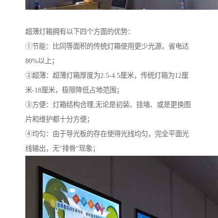
超薄灯箱拥有以下四个方面的优势：
①节能：比同等面积的传统灯箱使用更少光源，省电达
80%以上；
②超薄：超薄灯箱厚度为2.5-4.5厘米，传统灯箱为12厘
米-18厘米，极限降低占地范围；
③方便：灯箱结构合理,无论是初装、挂墙、或是更换图
片和维护都十分方便；
④均匀：由于导光板的存在使得光线均匀，完全平面光
线输出，无“排骨”现象；