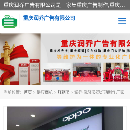
重庆润乔广告有限公司是一家集重庆广告制作,重庆标识标牌,亚克力发光字,led发光字,树脂发光字,超薄灯箱,拉布灯箱,吸塑灯箱,门头招牌,企业形象墙,写真喷绘,x展架,拉网展架,广告展架,条幅,锦旗设计,制作,施工,维护为一体的专业化广告公司.
重庆润乔广告有限公司
招牌类
发光字类
灯箱类
形象墙类
标识标牌类
写真喷绘类
当前位置：
首页
>
供应商机
>
灯箱类
> 润乔 武隆吸塑灯箱制作厂家
展架
条幅
工装