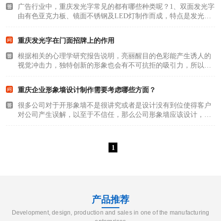
广告行业中，重庆发光字常见的都有哪些种类呢？1、双面发光字
由有色亚克力板、镜面不锈钢及LED灯制作而成，特点是发光均
匀，视觉效果极佳，使用寿命长。2、树脂发光字以其均匀亮丽的
发光效果和多样化的视觉呈现而深受人们的青睐。3、灯箱字较常
重庆发光字在门面招牌上的作用
见的是不锈钢..
根据相关的心理学研究报告说明，亮丽醒目的色彩能产生诱人的
视觉冲击力，独特创新的形象也会有不可抗拒的吸引力，所以颜
色、造型设计等都能引起人们不同的反应。门面招牌发光字制作
在颜色设计运用时，根据营业的性质，配对要温馨明亮、醒目突
重庆企业形象墙设计制作需要考虑哪些方面？
出。颜色起着承..
很多公司对于开形象墙不是很讲究或者是设计没有到位使得客户
对公司产生误解，以至于不信任，那么公司形象墙应该设计，专
门咨询了专家设计师，为大家做了以下说明。企业的形象墙是企
业文化中**的重要商部份，以什么样的企业形象呈现给客户，形
象墙起到非常重..
1
产品推荐
Development, design, production and sales in one of the manufacturing