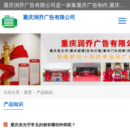
重庆润乔广告有限公司是一家集重庆广告制作,重庆标识标牌,亚克力发光字,led发光字,树脂发光字,超薄灯箱,拉布灯箱,吸塑灯箱,门头招牌,企业形象墙,写真喷绘,x展架,拉网展架,广告展架,条幅,锦旗设计,制作,施工,维护为一体的专业化广告公司.
重庆润乔广告有限公司
招牌类
发光字类
灯箱类
形象墙类
标识标牌类
写真喷绘类
当前位置：
首页
>
产品知识
展架
条幅
产品知识
工装
重庆发光字常见的都有哪些种类呢？